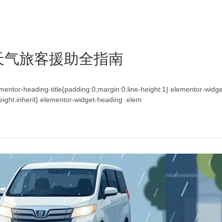
天气旅客援助全指南
lementor-heading-title{padding:0;margin:0;line-height:1}.elementor-widg
e-height:inherit}.elementor-widget-heading .elem