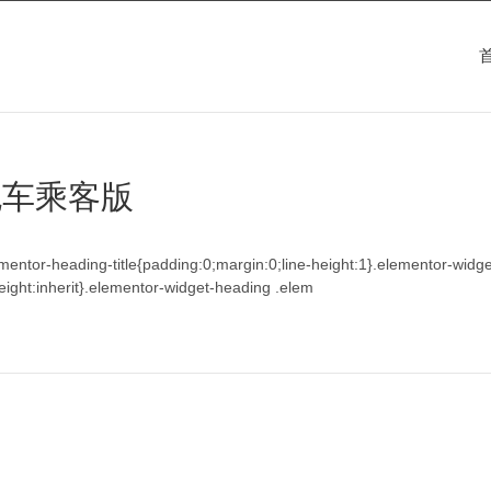
 包车乘客版
lementor-heading-title{padding:0;margin:0;line-height:1}.elementor-widg
e-height:inherit}.elementor-widget-heading .elem