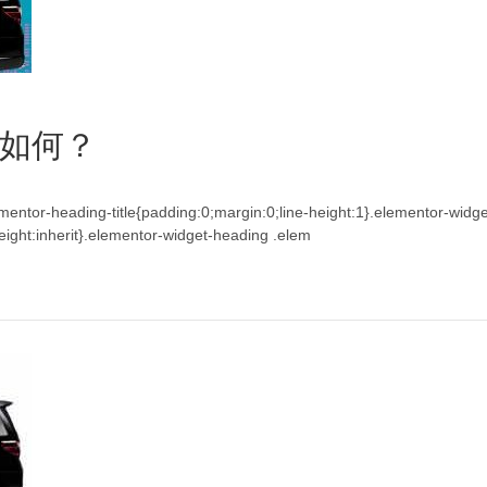
如何？
lementor-heading-title{padding:0;margin:0;line-height:1}.elementor-widg
e-height:inherit}.elementor-widget-heading .elem