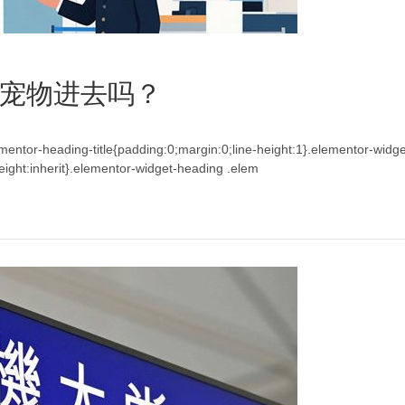
宠物进去吗？​
lementor-heading-title{padding:0;margin:0;line-height:1}.elementor-widg
e-height:inherit}.elementor-widget-heading .elem