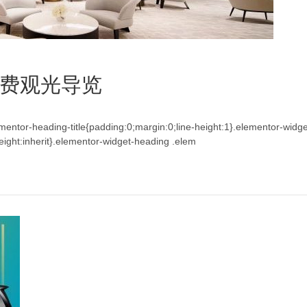
费观光导览
lementor-heading-title{padding:0;margin:0;line-height:1}.elementor-widg
e-height:inherit}.elementor-widget-heading .elem