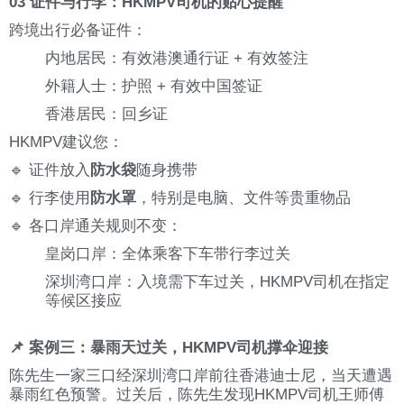
03 证件与行李：HKMPV司机的贴心提醒
跨境出行必备证件：
内地居民：有效港澳通行证 + 有效签注
外籍人士：护照 + 有效中国签证
香港居民：回乡证
HKMPV建议您：
🔹 证件放入
防水袋
随身携带
🔹 行李使用
防水罩
，特别是电脑、文件等贵重物品
🔹 各口岸通关规则不变：
皇岗口岸：全体乘客下车带行李过关
深圳湾口岸：入境需下车过关，HKMPV司机在指定
等候区接应
📌 案例三：暴雨天过关，HKMPV司机撑伞迎接
陈先生一家三口经深圳湾口岸前往香港迪士尼，当天遭遇
暴雨红色预警。过关后，陈先生发现HKMPV司机王师傅