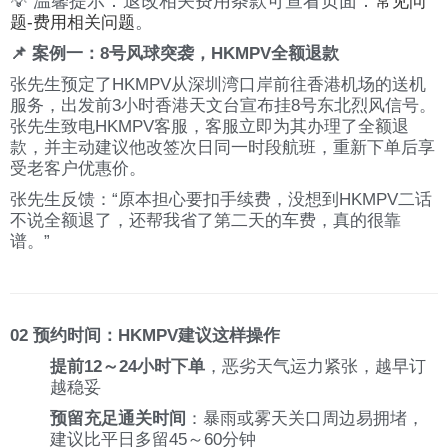
💡 温馨提示：退改相关费用条款可查看页面：
常见问
。
题-费用相关问题
📌 案例一：8号风球突袭，HKMPV全额退款
张先生预定了HKMPV从深圳湾口岸前往香港机场的送机
服务，出发前3小时香港天文台宣布挂8号东北烈风信号。
张先生致电HKMPV客服，客服立即为其办理了全额退
款，并主动建议他改签次日同一时段航班，重新下单后享
受老客户优惠价。
张先生反馈：“原本担心要扣手续费，没想到HKMPV二话
不说全额退了，还帮我省了第二天的车费，真的很靠
谱。”
02 预约时间：HKMPV建议这样操作
提前12～24小时下单
，恶劣天气运力紧张，越早订
越稳妥
预留充足通关时间
：暴雨或雾天关口周边易拥堵，
建议比平日多留45～60分钟