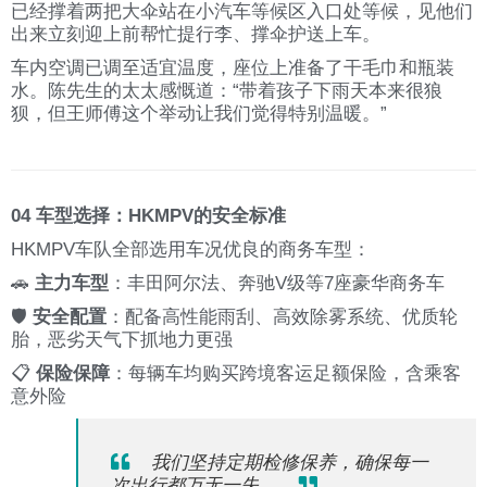
已经撑着两把大伞站在小汽车等候区入口处等候，见他们
出来立刻迎上前帮忙提行李、撑伞护送上车。
车内空调已调至适宜温度，座位上准备了干毛巾和瓶装
水。陈先生的太太感慨道：“带着孩子下雨天本来很狼
狈，但王师傅这个举动让我们觉得特别温暖。”
04 车型选择：HKMPV的安全标准
HKMPV车队全部选用车况优良的商务车型：
🚗
主力车型
：丰田阿尔法、奔驰V级等7座豪华商务车
🛡️
安全配置
：配备高性能雨刮、高效除雾系统、优质轮
胎，恶劣天气下抓地力更强
📋
保险保障
：每辆车均购买跨境客运足额保险，含乘客
意外险
我们坚持定期检修保养，确保每一
次出行都万无一失。