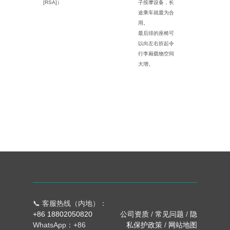
[RSA]）
子按摩设备，长
途乘车就最为合
用。
最后排的座椅可
以向左右折起令
行李厢载物空间
大增。
📞 客服热线（内地）：
+86 18802050820
公司资质
/
常见问题
/
隐
WhatsApp：+86
私保护政策
/
网站地图