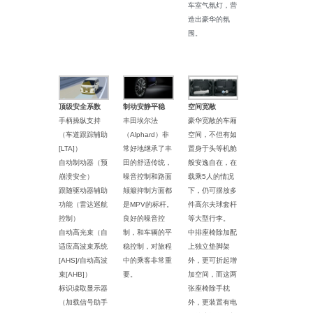
车室气氛灯，营
造出豪华的氛
围。
顶级安全系数
制动安静平稳
空间宽敞
手柄操纵支持
丰田埃尔法
豪华宽敞的车厢
（车道跟踪辅助
（Alphard）非
空间，不但有如
[LTA]）
常好地继承了丰
置身于头等机舱
自动制动器（预
田的舒适传统，
般安逸自在，在
崩溃安全）
噪音控制和路面
载乘5人的情况
跟随驱动器辅助
颠簸抑制方面都
下，仍可摆放多
功能（雷达巡航
是MPV的标杆。
件高尔夫球套杆
控制）
良好的噪音控
等大型行李。
自动高光束（自
制，和车辆的平
中排座椅除加配
适应高波束系统
稳控制，对旅程
上独立垫脚架
[AHS]/自动高波
中的乘客非常重
外，更可折起增
束[AHB]）
要。
加空间，而这两
标识读取显示器
张座椅除手枕
（加载信号助手
外，更装置有电