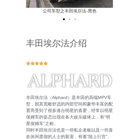
黑色2
公司车型之丰田埃尔法-黑色
公司
丰田埃尔法介绍





丰田埃尔法（Alphard）是丰田的高端MPV车
型，因其宽敞舒适的内部空间和豪华丰富的配
置而受到了很多港台明星的喜爱，经常以明星
保姆车的姿态出现在各大娱乐媒体上，有“明
星保姆车”之称。
同时丰田埃尔法也是一些私企老板以及一些喜
欢休闲度假的人士的新宠，有着“陆上​​行宫”、