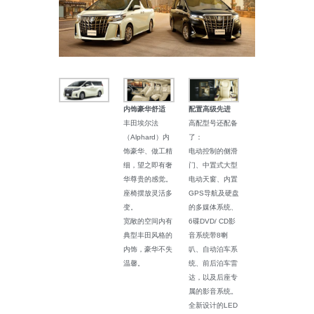
内饰豪华舒适
配置高级先进
丰田埃尔法
高配型号还配备
（Alphard）内
了：
饰豪华、做工精
电动控制的侧滑
细，望之即有奢
门、中置式大型
华尊贵的感觉。
电动天窗、内置
座椅摆放灵活多
GPS导航及硬盘
变。
的多媒体系统、
宽敞的空间内有
6碟DVD/ CD影
典型丰田风格的
音系统带8喇
内饰，豪华不失
叭、自动泊车系
温馨。
统、前后泊车雷
达，以及后座专
属的影音系统。
全新设计的LED