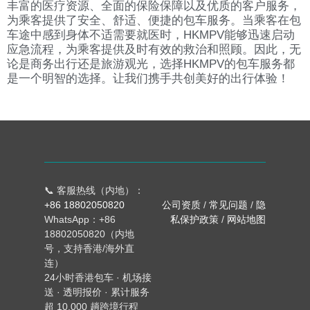
丰富的医疗资源、全面的保险保障以及优质的客户服务，
为乘客提供了安全、舒适、便捷的包车服务。当乘客在包
车途中感到身体不适需要就医时，HKMPV能够迅速启动
应急流程，为乘客提供及时有效的救治和照顾。因此，无
论是商务出行还是旅游观光，选择HKMPV的包车服务都
是一个明智的选择。让我们携手共创美好的出行体验！
📞 客服热线（内地）：
+86 18802050820
公司资质
/
常见问题
/
隐
WhatsApp：+86
私保护政策
/
网站地图
18802050820（内地
号，支持香港/海外直
连）
24小时香港包车 · 机场接
送 · 透明报价 · 累计服务
超 10,000 趟跨境行程