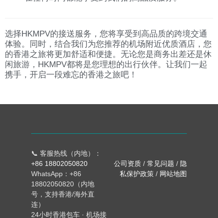
选择HKMPV的接送服务，您将享受到高品质的跨境交通
体验。同时，结合我们为您推荐的机场附近优质酒店，您
的香港之旅将更加舒适和便捷。无论您是商务出差还是休
闲旅游，HKMPV都将是您理想的出行伙伴。让我们一起
携手，开启一段难忘的香港之旅吧！
📞 客服热线（内地）：
+86 18802050820
公司资质
/
常见问题
/
隐
WhatsApp：+86
私保护政策
/
网站地图
18802050820（内地
号，支持香港/海外直
连）
24小时香港包车 · 机场接