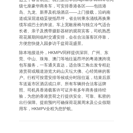
级七座豪华商务车，可安排香港各区——包括港
岛、九龙、新界及机场酒店——上门接载，沿屿南
道或深屈道稳妥驶抵昂坪，省去转乘东涌线再换乘
缆车或巴士的奔波。车上宽敞座椅与独立冷气适合
长者、亲子及携带摄影器材的观荷宾客，司机熟悉
荷花展期间临时交通安排，会在合法落客区停靠，
方便您快捷入园参访千盆荷花盛景。
除本地接送外，HKMPV同样提供深圳、广州、东
莞、中山、珠海、澳门等地往返昂坪的粤港澳跨境
包车服务，一车通关直达，适合珠三角出发专程赴
港赏荷或顺道游览大屿山天坛大佛、心经简林的客
户。行程可按需安排等候或分时段往返，结束后原
车送返市区酒店或口岸。所有车辆持合法客运牌
照、司机具香港载客许可证并有多年商务接待经
验，为您的香港赏荷之行提供安全、可靠、私密的
出行保障。提前预约可确保荷花展周末及公众假期
用车，HKMPV全程为您护航。