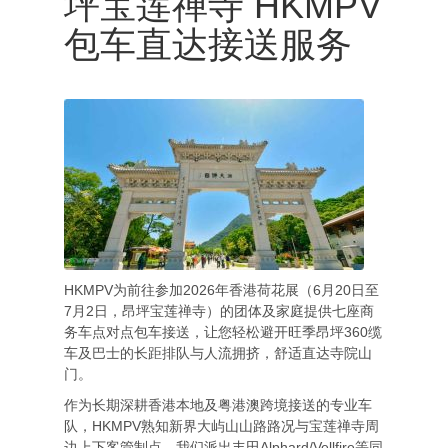
坪宝莲禅寺 HKMPV
包车直达接送服务
HKMPV为前往参加2026年香港荷花展（6月20日至
7月2日，昂坪宝莲禅寺）的团体及家庭提供七座商
务车点对点包车接送，让您轻松避开旺季昂坪360缆
车及巴士的长距排队与人流拥挤，舒适直达寺院山
门。
作为长期深耕香港本地及粤港澳跨境接送的专业车
队，HKMPV熟知新界大屿山山路路况与宝莲禅寺周
边上下客管制点。我们派出丰田Alphard/Vellfire等同