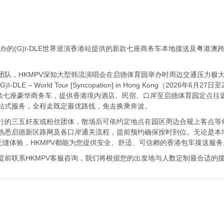
园举办的(G)I-DLE世界巡演香港站提供的新款七座商务车本地接送及粤
团队，HKMPV深知大型韩流演唱会在启德体育园举办时周边交通压力极
E – World Tour [Syncopation] in Hong Kong（202
ire等同级新款七座豪华商务车，提供香港境内酒店、民宿、口岸至启德体育园
站式服务，全程走既定最优路线，免去换乘奔波。
行的三五好友或粉丝团体，散场后可依约定地点在园区周边合规上客点等候
熟悉启德新区路网及各口岸通关流程，提前预约确保按时到位。无论是本
无缝体验，HKMPV都能为您提供安全、舒适、可信赖的香港包车接送服务
提前联系HKMPV客服咨询，我们将根据您的出发地与人数定制最合适的