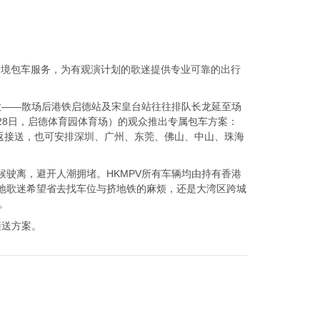
港澳跨境包车服务，为有观演计划的歌迷提供专业可靠的出行
大——散场后港铁启德站及宋皇台站往往排队长龙延至场
6年6月27日至28日，启德体育园体育场）的观众推出专属包车方案：
定点往返接送，也可安排深圳、广州、东莞、佛山、中山、珠海
驶离，避开人潮拥堵。HKMPV所有车辆均由持有香港
地歌迷希望省去找车位与挤地铁的麻烦，还是大湾区跨城
。
接送方案。