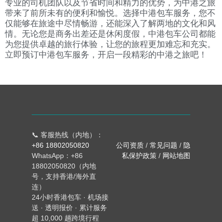
专业的司机团队以及节省时间和精力的优势，为中港之旅
带来了前所未有的便利和愉悦。选择中港包车服务，您不
仅能够在旅途中尽情畅游，还能深入了解两地的文化和风
情。无论您是商务出差还是休闲度假，中港包车公司都能
为您提供卓越的旅行体验，让您的旅程更加难忘和充实。
立即预订中港包车服务，开启一段精彩的中港之旅吧！
📞 客服热线（内地）：
+86 18802050820
公司资质
/
常见问题
/
隐
WhatsApp：+86
私保护政策
/
网站地图
18802050820（内地
号，支持香港/海外直
连）
24小时香港包车 · 机场接
送 · 透明报价 · 累计服务
超 10,000 趟跨境行程