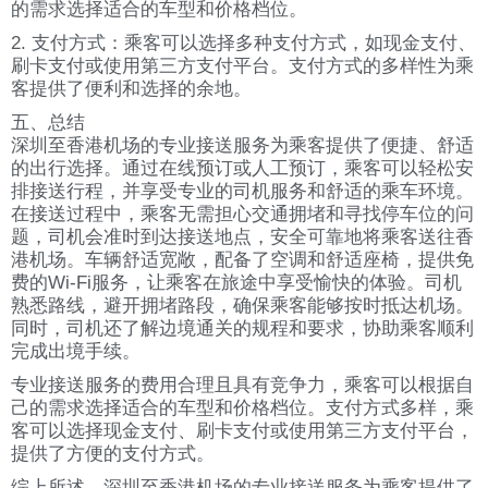
的需求选择适合的车型和价格档位。
2. 支付方式：乘客可以选择多种支付方式，如现金支付、
刷卡支付或使用第三方支付平台。支付方式的多样性为乘
客提供了便利和选择的余地。
五、总结
深圳至香港机场的专业接送服务为乘客提供了便捷、舒适
的出行选择。通过在线预订或人工预订，乘客可以轻松安
排接送行程，并享受专业的司机服务和舒适的乘车环境。
在接送过程中，乘客无需担心交通拥堵和寻找停车位的问
题，司机会准时到达接送地点，安全可靠地将乘客送往香
港机场。车辆舒适宽敞，配备了空调和舒适座椅，提供免
费的Wi-Fi服务，让乘客在旅途中享受愉快的体验。司机
熟悉路线，避开拥堵路段，确保乘客能够按时抵达机场。
同时，司机还了解边境通关的规程和要求，协助乘客顺利
完成出境手续。
专业接送服务的费用合理且具有竞争力，乘客可以根据自
己的需求选择适合的车型和价格档位。支付方式多样，乘
客可以选择现金支付、刷卡支付或使用第三方支付平台，
提供了方便的支付方式。
综上所述，深圳至香港机场的专业接送服务为乘客提供了