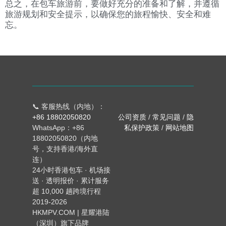
总之，在包车旅游前，要做好充分的准备和了解，并遵循
旅游规划和安全提示，以确保您的旅程愉快、安全和难
忘。
📞 客服热线（内地）：
+86 18802050820
公司资质
/
常见问题
/
隐
WhatsApp：+86
私保护政策
/
网站地图
18802050820（内地
号，支持香港/海外直
连）
24小时香港包车 · 机场接
送 · 透明报价 · 累计服务
超 10,000 趟跨境行程
2019-2026
HKMPV.COM | 星耀港陆
（深圳）旗下品牌