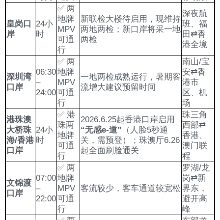
✅ 两
深夜航
地牌
新联检大楼待启用，现维持
皇岗口
24小
班、福
MPV
两地两检；新口岸将采一地
岸
时
田⇄香
可通
两检
港全境
行
✅ 两
南山/宝
06:30
地牌
安⇄香
深圳湾
一地两检成熟运行，暑期客
–
MPV
港市
口岸
流增大建议预留时间
24:00
可通
区、机
行
场
✅ 港
珠三角
港珠澳
2026.6.25起香港口岸启用
珠两
西部⇄
大桥珠
24小
“无感e-道”
（人脸5秒通
地牌
香港、
海/香港
时
关，需预登）；珠澳厅6.26
可通
澳门联
口岸
起全面刷脸通关
行
程
✅ 两
罗湖/龙
07:00
地牌
岗⇄新
文锦渡
–
MPV
客流较少，客车通道较宽松
界东，
口岸
22:00
可通
避开高
行
峰