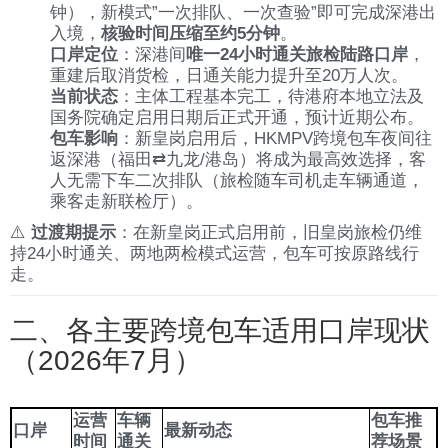
钟），新模式”一次排队、一次查验”即可完成深港出
入境，
核验时间压缩至约5分钟
。
口岸定位
：深港间
唯一24小时通关旅检陆路口岸
，
重建后取消货检，日通关能力提升至20万人次。
当前状态
：主体工程基本完工，待港府本地立法及
国务院确定启用日期后正式开通，预计近期公布。
包车影响
：新皇岗启用后，HKMPV跨境包车夜间往
返深港（福田⇄九龙/港岛）将成为最高效选择，客
人无需下车二次排队（旅检随车司机走车辆通道，
乘客走新联检厅）。
⚠️
过渡期提示
：在新皇岗正式启用前，旧皇岗旅检仍维
持24小时通关、两地两检模式运营，包车可按原路线行
走。
二、各主要跨境包车适用口岸现状
（2026年7月）
运营
车辆
包车推
口岸
最新动态
时间
通关
荐场景