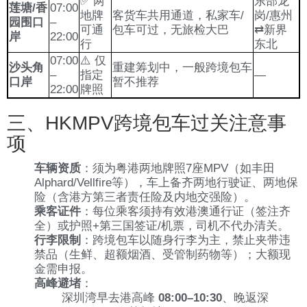
✅ 两
东部龙
莲塘/香
07:00
地牌
客货车共用通道，私家车/
岗/惠州
园围口
–
可通
包车可过，无旅检大巴
⇄新界
岸
22:00
行
东北
07:00
⚠️ 仅
沙头角
重建筹划中，一般跨境包车
–
指定
—
口岸
暂不推荐
22:00
牌照
三、HKMPV跨境包车过关注意事
项
车辆资质
：须为粤港两地牌照7座MPV（如丰田
Alphard/Vellfire等），车上备齐两地行驶证、两地保
险（含港方第三者责任险及内地交强险）。
乘客证件
：每位乘客须持有效港澳通行证（签注齐
全）或护照+第三国签证/机票，司机不代办清关。
行李限制
：跨境包车以随身行李为主，禁止夹带违
禁品（生鲜、超额烟酒、受管制药物等）；大额现
金需申报。
高峰避堵
：
深圳湾早去港高峰
08:00–10:30
、晚返深