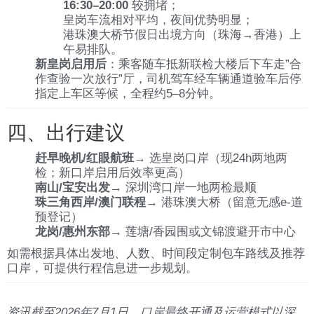
16:30–20:00
较拥堵；
皇岗车流相对平均，夜间优势明显；
港珠澳大桥节假日出境方向（珠海→香港）上
午易排队。
新皇岗启用后
：乘客随车抵新联检大楼后下车走”合
作查验一次放行”厅，司机驾车经车辆通道验车后停
指定上车区等候，全程约5–8分钟。
四、出行建议
赶早晚机/红眼航班
→ 选皇岗口岸（现24h两地两
检；新口岸启用后效率更高）
南山/宝安出发
→ 深圳湾口岸一地两检最顺
珠三角西岸/澳门联程
→ 港珠澳大桥（留意无感e-道
预登记）
龙岗/惠州东部
→ 莲塘/香园围或文锦渡避开市中心
如需根据具体出发地、人数、时间段定制包车路线及推荐
口岸，可提供行程信息进一步规划。
资讯截至2026年7月1日，口岸最终开通及运营模式以深