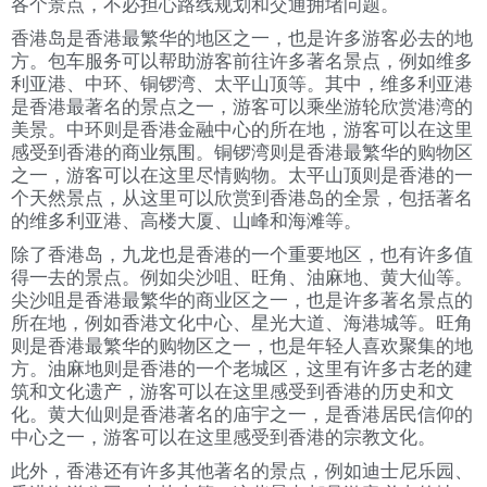
各个景点，不必担心路线规划和交通拥堵问题。
香港岛是香港最繁华的地区之一，也是许多游客必去的地
方。包车服务可以帮助游客前往许多著名景点，例如维多
利亚港、中环、铜锣湾、太平山顶等。其中，维多利亚港
是香港最著名的景点之一，游客可以乘坐游轮欣赏港湾的
美景。中环则是香港金融中心的所在地，游客可以在这里
感受到香港的商业氛围。铜锣湾则是香港最繁华的购物区
之一，游客可以在这里尽情购物。太平山顶则是香港的一
个天然景点，从这里可以欣赏到香港岛的全景，包括著名
的维多利亚港、高楼大厦、山峰和海滩等。
除了香港岛，九龙也是香港的一个重要地区，也有许多值
得一去的景点。例如尖沙咀、旺角、油麻地、黄大仙等。
尖沙咀是香港最繁华的商业区之一，也是许多著名景点的
所在地，例如香港文化中心、星光大道、海港城等。旺角
则是香港最繁华的购物区之一，也是年轻人喜欢聚集的地
方。油麻地则是香港的一个老城区，这里有许多古老的建
筑和文化遗产，游客可以在这里感受到香港的历史和文
化。黄大仙则是香港著名的庙宇之一，是香港居民信仰的
中心之一，游客可以在这里感受到香港的宗教文化。
此外，香港还有许多其他著名的景点，例如迪士尼乐园、