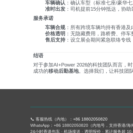
车辆确认
：确认车型（标准七座/豪华
准时出发
：司机提前15分钟抵达，协
服务承诺
车辆合规
：所有跨境车辆均持有香港及
价格透明
：无隐藏费用，路桥费、停车
售后支持
：设立展会期间紧急联络专线
结语
对于参加AI+Power 2026的科技团队
成功的
移动后勤基地
。选择我们，让科技团
📞 客服热线（内地）：
+86 18802050820
WhatsApp：+86 18802050820（内地号，支持香港/
24小时香港包车 · 机场接送 · 透明报价 · 累计服务超 10