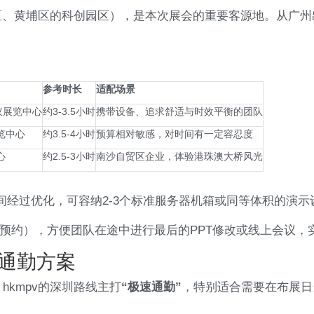
区、黄埔区的科创园区），是本次展会的重要客源地。从广州出
参考时长
适配场景
议展览中心
约3-3.5小时
携带设备、追求舒适与时效平衡的团队
览中心
约3.5-4小时
预算相对敏感，对时间有一定容忍度
心
约2.5-3小时
南沙自贸区企业，体验港珠澳大桥风光
间经过优化，可容纳2-3个标准服务器机箱或同等体积的演
提前预约），方便团队在途中进行最后的PPT修改或线上会议，
速通勤方案
kmpv的深圳路线主打
“极速通勤”
，特别适合需要在布展日