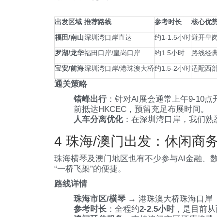
出发区域
推荐路线
参考时长
核心优
福田/南山
深圳湾口岸直达
约1-1.5小时
避开皇
罗湖/龙华
福田口岸/皇岗口岸
约1.5小时
路线经
宝安/前海
深圳湾口岸/港珠澳大桥
约1.5-2小时
适配西
通关策略
错峰出行
：针对AI展会通常上午9-10
前抵达HKCEC，预留充足布展时间。
人车分离优化
：在深圳湾口岸，我们熟
4 珠海/澳门出发：休闲商
珠海横琴及澳门地区也有不少参与AI金融、
“一桥飞架”的便捷。
路线详情
珠海市区/横琴
→ 港珠澳大桥珠海口岸（
参考时长
：全程约
2-2.5小时
，是目前从