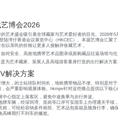
艺博会2026
艺术盛会吸引着全球藏家与艺术爱好者的目光。2026年5月
登陆湾仔香港会议展览中心（HKCEC）。本届艺博会汇聚了
在以亲民的价格让更多人接触并收藏艺术 。
，如何安全、高效地携带艺术品图录或新购藏品往返场馆与住
正是为艺术藏家、策展人及高端游客量身打造的出行解决方案
PV解决方案
著增大，的士站排队时间长，地铁携带物品不便。特别是对于
，会严重影响观展体验。hkmpv针对这些痛点提供以下核
展中心指定上落客区，避免中途换乘与步行奔波。
地牌车辆，经深圳湾、皇岗等口岸可实现车上办理通关手续
充裕，可轻松容纳多件画筒、艺术品包装箱及随身行李，确
免高峰期打不到车的尴尬。