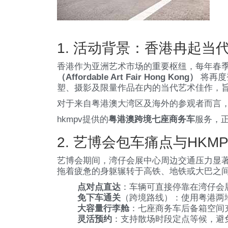
1. 活动背景：香港冉起当代
香港作为亚洲艺术市场的重要枢纽，每年春季的
（Affordable Art Fair Hong Kong）
将再度
塑、摄影及限量作品在内的当代艺术佳作，旨
对于来自粤港澳大湾区及海外的参观者而言
hkmpv提供的
粤港澳跨境七座商务车
服务，
2. 艺博会包车痛点与HKM
艺博会期间，湾仔会展中心周边交通压力显
拖着疲惫的身躯辗转于高铁、地铁或大巴之间
点对点直达
：车辆可直接停靠在湾仔会
免下车通关
（跨境路线）：使用粤港两
大容量行李舱
：七座商务车后备箱空间
灵活预约
：支持散场时段定点等候，避