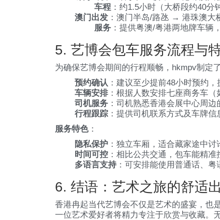
车程
：约1.5小时（大桥段约40分
澳门出发
：澳门半岛/路氹 → 港珠澳
服务
：提供粤澳/粤港两地牌车辆
5. 艺博会包车服务流程与
为确保艺博会期间的行程顺畅，hkmpv制定
预约确认
：建议至少提前48小时预约
车辆安排
：根据人数安排七座商务车（如
司机服务
：司机熟悉香港会展中心周边
行程跟踪
：提供司机联系方式及车牌信
服务特色
：
隐私保护
：独立车厢，适合藏家途中讨
时间可控
：相比公共交通，包车能精准
多语言支持
：可安排能使用普通话、粤
6. 结语：艺术之旅的舒适
香港冉起当代艺博会不仅是艺术的盛宴，也是
一位艺术爱好者将精力专注于欣赏与收藏。无