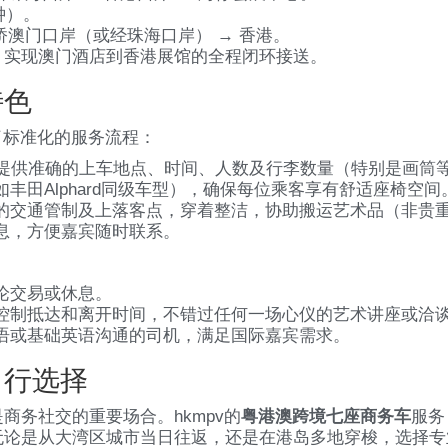
钟）。
大桥澳门口岸（或经珠海口岸） → 香港。
，实现澳门酒店到香港展馆的全程闭环接送。
特色
了标准化的服务流程：
，提供准确的上车地点、时间、人数及行李数量（特别是画筒
丰田Alphard同级车型），确保每位乘客享有舒适座椅空间
的交通管制及上落客点，穿着整洁，协助搬运艺术品（非贵
息，方便嘉宾随时联系。
论交易或休息。
控制抵达和离开时间，不错过任何一场心仪的艺术讲座或洽
语或基础英语沟通的司机，满足国际嘉宾需求。
出行选择
商务社交的重要场合。hkmpv的
粤港澳跨境七座商务车
服务
论是从大湾区城市当日往返，还是在港岛多地穿梭，选择专业