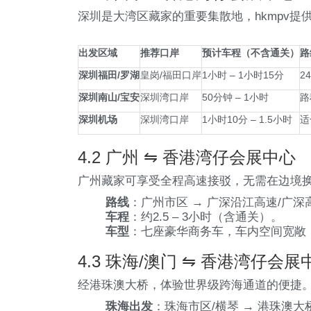
深圳是大湾区藏家的重要集散地，hkmpv提
出发区域
推荐口岸
预计车程（不含通关）
路
深圳福田/罗湖
皇岗/福田口岸
1小时 – 1小时15分
2
深圳南山/宝安
深圳湾口岸
50分钟 – 1小时
路
深圳机场
深圳湾口岸
1小时10分 – 1.5小时
适
4.2 广州 ⇋ 香港湾仔会展中心
广州藏家可享受全程高速接驳，无需在边境
路线
：广州市区 → 广深沿江高速/广深
车程
：约2.5 – 3小时（含通关）。
车型
：七座豪华商务车，车内空间宽敞
4.3 珠海/澳门 ⇋ 香港湾仔会展
经港珠澳大桥，体验世界级跨海通道的便捷
珠海出发
：珠海市区/横琴 → 港珠澳大