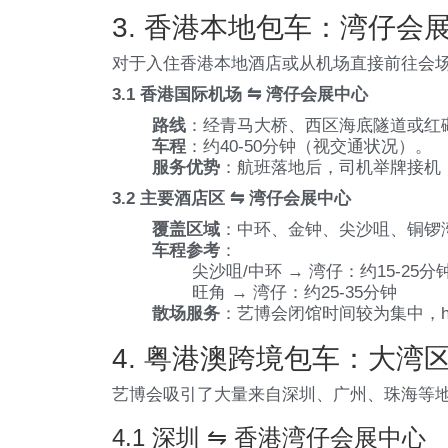
3. 香港本地包车：湾仔会
对于入住香港本地酒店或从机场直接前往会场
3.1 香港国际机场 ⇋ 湾仔会展中心
路线
：经青马大桥、西区海底隧道或红
车程
：约40-50分钟（视交通状况）。
服务优势
：航班落地后，司机举牌接机
3.2 主要酒店区 ⇋ 湾仔会展中心
覆盖区域
：中环、金钟、尖沙咀、铜锣
车程参考
：
尖沙咀/中环 → 湾仔：约15-25分
旺角 → 湾仔：约25-35分钟
散场服务
：艺博会闭馆时间较为集中，h
4. 粤港澳跨境包车：大湾
艺博会吸引了大量来自深圳、广州、珠海等地
4.1 深圳 ⇋ 香港湾仔会展中心