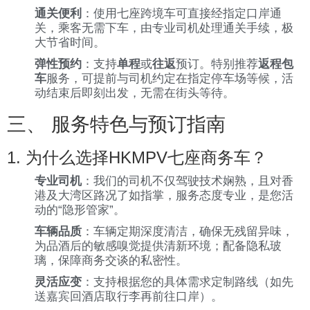
通关便利
：使用七座跨境车可直接经指定口岸通
关，乘客无需下车，由专业司机处理通关手续，极
大节省时间。
弹性预约
：支持
单程
或
往返
预订。特别推荐
返程包
车
服务，可提前与司机约定在指定停车场等候，活
动结束后即刻出发，无需在街头等待。
三、 服务特色与预订指南
1. 为什么选择HKMPV七座商务车？
专业司机
：我们的司机不仅驾驶技术娴熟，且对香
港及大湾区路况了如指掌，服务态度专业，是您活
动的“隐形管家”。
车辆品质
：车辆定期深度清洁，确保无残留异味，
为品酒后的敏感嗅觉提供清新环境；配备隐私玻
璃，保障商务交谈的私密性。
灵活应变
：支持根据您的具体需求定制路线（如先
送嘉宾回酒店取行李再前往口岸）。