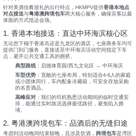
针对美酒佳肴巡礼的出行特点，HKMPV提供
香港本地点
对点接送
与
粤港澳跨境包车
两大核心服务，确保宾客以最
体面的方式抵达会场。
1. 香港本地接送：直达中环海滨核心区
无论您下榻于香港岛还是九龙区的酒店，七座商务车均可
提供门到门服务，直接送至中环海滨活动空间指定下车
点，避开公共交通工具的拥挤。
典型路线
：启德体育园/西九文化区 → 中环海滨
车型优势
：宽敞的七座布局，特别适合4-6人的家庭
或小团体同行，车内配备冷藏箱，可安全存放采购
的名贵酒品。
高峰应对
：我们的司机熟悉活动期间的临时交通安
排，能通过实时路况选择最优路径，避免陷入拥
堵。
2. 粤港澳跨境包车：品酒后的无缝归途
考虑到活动晚间结束较晚，且涉及饮酒，
跨境包车
是湾区