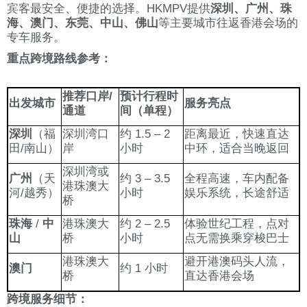
宾客最安全、便捷的选择。HKMPV提供
深圳、广州、珠
海、澳门、东莞、中山、佛山
等主要城市往返香港会场的
专车服务。
重点跨境路线参考：
推荐口岸/
预计行程时
出发城市
服务亮点
通道
间（单程）
深圳
（福
深圳湾口
约 1.5 – 2
距离最近，快速直达
田/南山）
岸
小时
中环，适合当晚返回
深圳湾或
广州
（天
约 3 – 3.5
全程高速，车内配备
港珠澳大
河/越秀）
小时
娱乐系统，长途舒适
桥
珠海
/
中
港珠澳大
约 2 – 2.5
体验世纪工程，点对
山
桥
小时
点无需换乘穿梭巴士
港珠澳大
避开港澳码头人流，
澳门
约 1 小时
桥
直达香港会场
跨境服务细节：