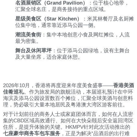
名酒展销区（Grand Pavilion）
：位于核心地带，
汇聚全球名庄，是商务接待的重点区域。
星级美食区（Star Kitchen）
：米其林餐厅及名厨摊
位集中地，通常靠近添马公园一侧。
潮流美食街
：集中本地创意小食及网红摊位，人流
最为密集。
舞台及休闲草坪
：位于添马公园绿地，设有主舞台
及大量坐席，适合家庭休憩。
2026年10月，香港将再度迎来年度美食盛事——
香港美酒
佳肴巡礼
。作为旅发局的旗舰活动，本届巡礼预计在中环
海滨及添马公园设置数百个摊位，汇聚全球美酒与创意料
理，势必吸引大量本地居民及粤港澳大湾区游客前往。
对于计划前往的商务人士或家庭团体而言，如何在人流密
集的CBD区域高效通行、如何在大快朵颐后安全返回湾区
住所，是提升体验的关键。HKMPV针对此次活动推出的
七座豪华商务车包车服务
，正是为解决“品酒后的出行难