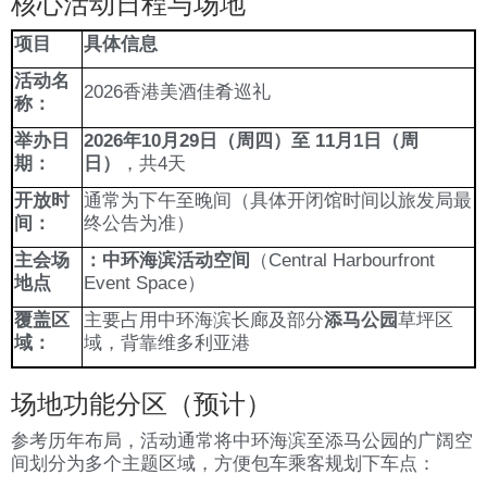
核心活动日程与场地
项目
具体信息
活动名
2026香港美酒佳肴巡礼
称：
举办日
2026年10月29日（周四）至 11月1日（周
期：
日）
，共4天
开放时
通常为下午至晚间（具体开闭馆时间以旅发局最
间：
终公告为准）
主会场
：中环海滨活动空间
（Central Harbourfront
地点
Event Space）
覆盖区
主要占用中环海滨长廊及部分
添马公园
草坪区
域：
域，背靠维多利亚港
场地功能分区（预计）
参考历年布局，活动通常将中环海滨至添马公园的广阔空
间划分为多个主题区域，方便包车乘客规划下车点：