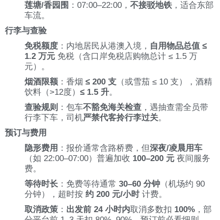
莲塘/香园围
：07:00–22:00，
不接驳地铁
，适合东部
车流。
行李与查验
免税额度
：内地居民从港澳入境，
自用物品总值 ≤
1.2 万元
免税（含口岸免税店购物总计 ≤ 1.5 万
元）。
烟酒限额
：香烟
≤ 200 支
（或雪茄 ≤ 10 支），酒精
饮料（>12度）
≤ 1.5 升
。
查验规则
：包车
不豁免海关检查
，遇抽查需全员带
行李下车，司机
严禁代客拎行李过关
。
预订与费用
隐形费用
：报价通常含路桥费，但
深夜/凌晨用车
（如 22:00–07:00）普遍加收
100–200 元
夜间服务
费。
等待时长
：免费等待通常
30–60 分钟
（机场约 90
分钟），超时按
约 200 元/小时
计费。
取消政策
：
出发前 24 小时内
取消多数扣
100%
，部
分平台前 1–3 天扣 80%–90%，预订前必看细则。