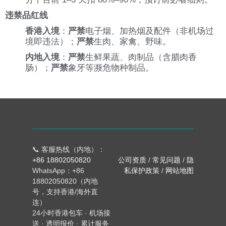
违禁品红线
香港入境
：
严禁
电子烟、加热烟及配件（非机场过
境即违法）；
严禁
生肉、家禽、野味。
内地入境
：
严禁
生鲜果蔬、肉制品（含腊肉香
肠）；
严禁
象牙等濒危物种制品。
📞 客服热线（内地）：
+86 18802050820
公司资质
/
常见问题
/
隐
WhatsApp：+86
私保护政策
/
网站地图
18802050820（内地
号，支持香港/海外直
连）
24小时香港包车 · 机场接
送 · 透明报价 · 累计服务