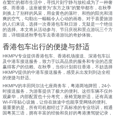
在繁忙的都市生活中，寻找片刻宁静与放松成为了一种奢
侈。而香港，这座被誉为“东方之珠”的繁华都市，在秋季
则换上了别样的风采，用金黄色的落叶、和煦的阳光和清
爽的空气，勾勒出一幅幅令人心动的画卷。对于喜爱旅游
的人们来说，选择一次香港包车秋日游，无疑是一个绝佳
的选择。本文将从活动参与、节日庆祝和景点游玩三个方
面，详细描述秋季包车去香港游玩的奇妙体验。
香港包车出行的便捷与舒适
HKMPV专业提供香港包车、香港机场接送、深港包车以
及中港车接送服务，致力于以高品质的服务和专业的态度
赢得客户的信赖。在秋季，当你计划前往香港，不妨选择
HKMPV提供的中港车接送服务，感受从出发到到达全程
的便捷与舒适。
HKMPV的丰田阿尔法七座商务车，粤港两地牌照，24小
时接送服务，为游客提供了极大的便利。这些车辆不仅外
观豪华，内部配置也十分考究，座椅宽敞舒适，还有高速
Wi-Fi等贴心设施，让你在旅途中也能享受网络的便利。
最重要的是，所有司机都经过了高标准的专业培训，精通
国粤英三语，拥有丰富的经验和良好的粤港澳驾驶记录，