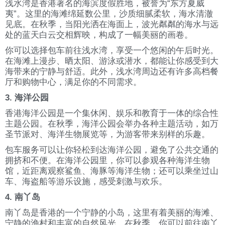
浅水湾是香港著名的海滨度假胜地，被誉为“东方夏威
夷”。这里的海滩绵延数公里，沙质细腻柔软，海水清澈
见底。在秋季，当阳光洒在海面上，波光粼粼的海水与远
处的蓝天白云交相辉映，构成了一幅美丽的画卷。
你可以选择包车前往浅水湾，享受一个悠闲的午后时光。
在海滩上漫步、晒太阳、游泳或潜水，都能让你感受到大
海带来的宁静与舒适。此外，浅水湾周边还有许多高档餐
厅和购物中心，满足你的不同需求。
3. 海洋公园
香港海洋公园是一个集休闲、娱乐和教育于一体的综合性
主题公园。在秋季，海洋公园会举办各种主题活动，如万
圣节派对、海洋生物展览等，为游客带来别样的乐趣。
包车服务可以让你轻松到达海洋公园，避免了公共交通的
拥挤和不便。在海洋公园里，你可以参观各种海洋生物
馆，近距离观察鲨鱼、海豚等海洋生物；还可以乘坐过山
车、海盗船等游乐设施，感受刺激与欢乐。
4. 南丫岛
南丫岛是香港的一个宁静的小岛，这里有着美丽的海滩、
宁静的渔村和丰富的自然风光。在秋季，你可以前往南丫