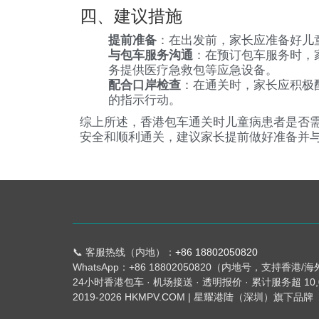
四、建议措施
提前准备
：在出发前，家长应准备好儿
与包车服务沟通
：在预订包车服务时，
务提供医疗急救包等应急设备。
配合口岸检查
：在通关时，家长应积极
的指示行动。
综上所述，香港包车通关时儿童病患者是否
安全和顺利通关，建议家长提前做好准备并
📞 客服热线（内地）：
+86 18802050820
WhatsApp：+86 18802050820（内地号，支持香港/
24小时香港包车 · 机场接送 · 透明报价 · 累计服务超 10
2019-2026 HKMPV.COM | 星耀港陆（深圳）旗下品牌