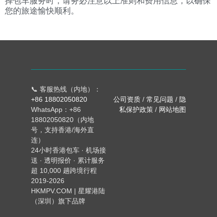
择包车服务时，请务必注意以上准则和费用信息，以确保
您的旅途愉快顺利。
📞 客服热线（内地）：
+86 18802050820
公司资质
/
常见问题
/
隐
WhatsApp：+86
私保护政策
/
网站地图
18802050820（内地
号，支持香港/海外直
连）
24小时香港包车 · 机场接
送 · 透明报价 · 累计服务
超 10,000 趟跨境行程
2019-2026
HKMPV.COM | 星耀港陆
（深圳）旗下品牌