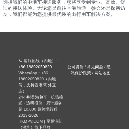
选择我们的中港车接送服务，您将享受到专业、高效、舒
适的接送体验。无论您是前往香港旅游、参会还是探亲访
友，我们都能为您提供最优质的出行用车解决方案。
📞 客服热线（内地）：
+86 18802050820
公司资质
/
常见问题
/
隐
WhatsApp：+86
私保护政策
/
网站地图
18802050820（内地
号，支持香港/海外直
连）
24小时香港包车 · 机场接
送 · 透明报价 · 累计服务
超 10,000 趟跨境行程
2019-2026
HKMPV.COM | 星耀港陆
（深圳）旗下品牌