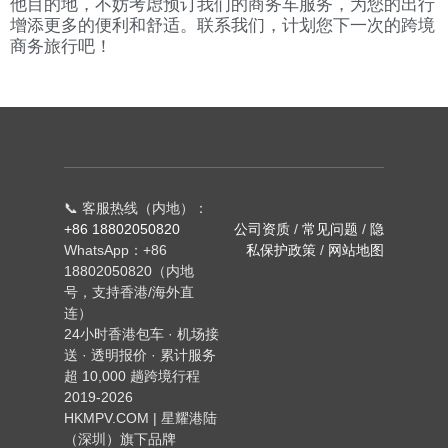
他目的地，不妨考虑预订我们的商务车服务，为您的出行
增添更多的便利和舒适。联系我们，计划您下一次的跨境
商务旅行吧！
📞 客服热线（内地）：
+86 18802050820
公司资质
/
常见问题
/
隐
WhatsApp：+86
私保护政策
/
网站地图
18802050820（内地
号，支持香港/海外直
连）
24小时香港包车 · 机场接
送 · 透明报价 · 累计服务
超 10,000 趟跨境行程
2019-2026
HKMPV.COM | 星耀港陆
（深圳）旗下品牌