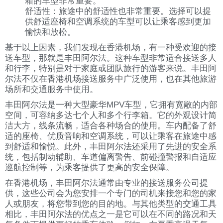
箱的车型非常重要。
舒适性：旅途中的舒适性也非常重要。选择可以提
供舒适座椅和空调系统的车型可以让乘客感到更加
愉快和放松。
基于以上因素，我们发现在香港机场，有一种受欢迎的接
送车型，那就是丰田阿尔法。这种车型非常适合接送多人
和行李，特别是对于家庭或团队旅行的游客来说。丰田阿
尔法不仅在香港机场接送服务中广泛使用，也在其他旅游
场所和交通服务中使用。
丰田阿尔法是一种大型豪华MPV车型，它拥有宽敞的内部
空间，可容纳多达七个人和多个行李箱。它的外观设计简
洁大方，线条流畅，适合各种场合的使用。车内配备了舒
适的座椅、优质音响和空调系统，可以让乘客在旅途中感
到舒适和愉悦。此外，丰田阿尔法还采用了先进的安全系
统，包括制动辅助、车道偏离警告、前碰撞警报和自适应
巡航控制等，为乘客提供了更高的安全保障。
在香港机场，丰田阿尔法通常由专业的接送服务公司提
供，这些公司会为您安排一个专门的司机来接您和您的家
人或朋友，将您带到您的目的地。与其他类型的交通工具
相比，丰田阿尔法的优点之一是它可以在不同的路况和天