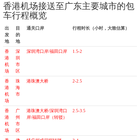
香港机场接送至广东主要城市的包
车行程概览
出
目
通关口岸
行程时长（小时，大致估算）
发
的
地
地
香
深
深圳湾口岸/福田口岸
1.5-2
港
圳
机
市
场
区
香
珠
港珠澳大桥
2-2.5
港
海
机
市
场
香
广
港珠澳大桥/深圳湾口
2.5-3.5
港
州
岸/福田口岸（转驳）
机
市
场
区