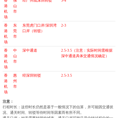
香
佛
经广州或深圳转驳
3-4
港
山
机
市
场
香
东
东莞虎门口岸/深圳湾
2-3
港
莞
口岸（转驳）
机
市
场
香
中
深中通道
2.5-3.5（注意：实际时间需根据
港
山
深中通道具体交通情况确定）
机
市
场
香
惠
经深圳转驳
2.5-3.5
港
州
机
市
场
注意：
行程时长：这些时长仍然是基于一般情况下的估算，并可能因交通状
况、通关时间、转驳等待时间等因素而有所不同。