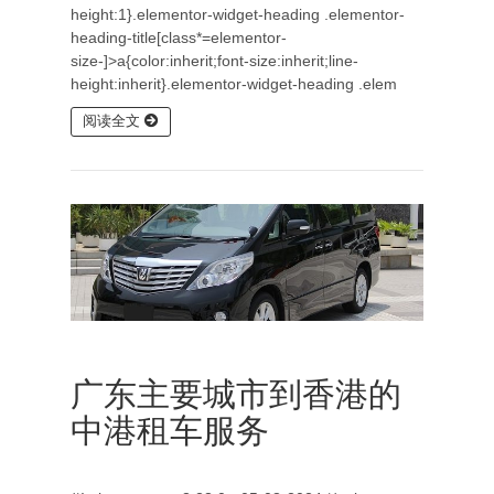
height:1}.elementor-widget-heading .elementor-
heading-title[class*=elementor-
size-]>a{color:inherit;font-size:inherit;line-
height:inherit}.elementor-widget-heading .elem
阅读全文
广东主要城市到香港的
中港租车服务