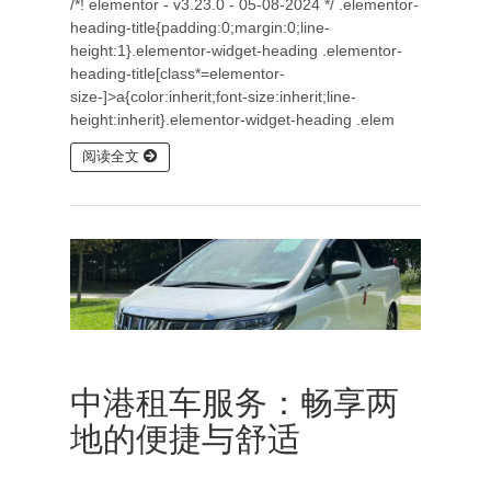
/*! elementor - v3.23.0 - 05-08-2024 */ .elementor-
heading-title{padding:0;margin:0;line-
height:1}.elementor-widget-heading .elementor-
heading-title[class*=elementor-
size-]>a{color:inherit;font-size:inherit;line-
height:inherit}.elementor-widget-heading .elem
阅读全文
中港租车服务：畅享两
地的便捷与舒适