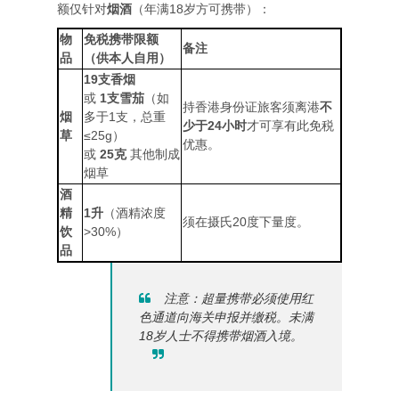
额仅针对
烟酒
（年满18岁方可携带）：
物
免税携带限额
备注
品
（供本人自用）
19支香烟
或
1支雪茄
（如
持香港身份证旅客须离港
不
烟
多于1支，总重
少于24小时
才可享有此免税
草
≤25g）
优惠。
或
25克
​ 其他制成
烟草
酒
精
1升
（酒精浓度
须在摄氏20度下量度。
饮
>30%）
品
注意：超量携带必须使用红
色通道向海关申报并缴税。未满
18岁人士不得携带烟酒入境。