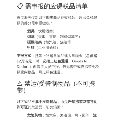
📋 需申报的应课税品清单
香港海关仅对以下
四类
商品征收税款，超出免税限
额的部分需申报缴税：
酒类
（饮用酒类）
烟草
（香烟、雪茄、制成烟草等）
碳氢油类
（如汽油、煤油等）
甲醇
（工业用酒精）
申报方式
：携带上述超量物品或大量现金（总值超
12万港元）时，必须走
红色通道
（Goods to
Declare）向海关人员申报。若无携带或仅携带免税
额度内物品，可走绿色通道。
⚠️ 禁运/受管制物品（不可携
带）
以下物品
不属于应课税品
，而是
严禁携带或需特别
许可证
的禁运品，切勿混淆：
危险药物
：如大麻、海洛因、可卡因等（
注