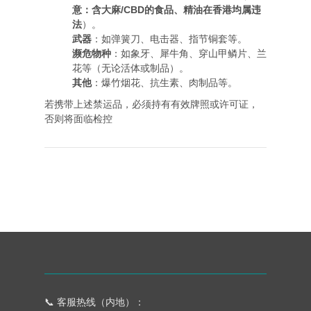
意：含大麻/CBD的食品、精油在香港均属违
法
）。
武器
：如弹簧刀、电击器、指节铜套等。
濒危物种
：如象牙、犀牛角、穿山甲鳞片、兰
花等（无论活体或制品）。
其他
：爆竹烟花、抗生素、肉制品等。
若携带上述禁运品，必须持有有效牌照或许可证，
否则将面临检控
📞 客服热线（内地）：