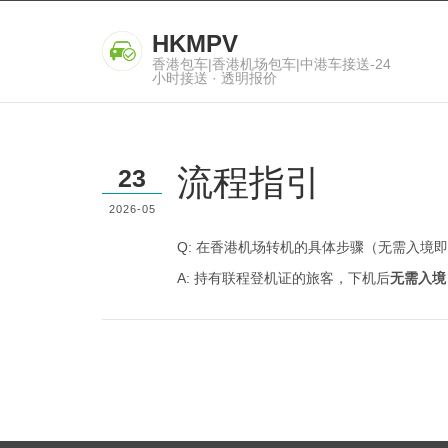
HKMPV
香港包车|香港机场包车|中港车接送-24
小时接送 · 透明报价
流程指引
23
2026-05
Q: 在香港机场转机的具体步骤（无需入境即
A: 持有联程登机证的旅客，下机后
无需入境