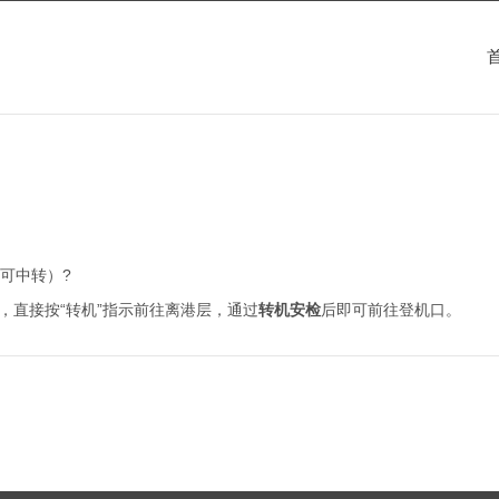
可中转）?
，直接按“转机”指示前往离港层，通过
转机安检
后即可前往登机口。